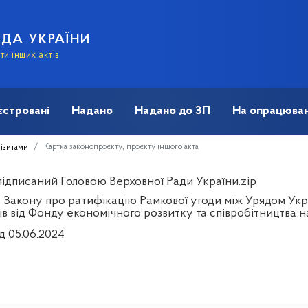
АДА УКРАЇНИ
и інших актів
єстровані
Надано
Надано до ЗП
На опрацюван
Картка законопроєкту, проєкту іншого акта
візитами
 підписаний Головою Верховної Ради України.zip
 Закону про ратифікацію Рамкової угоди між Урядом Укр
ів від Фонду економічного розвитку та співробітництва 
д 05.06.2024