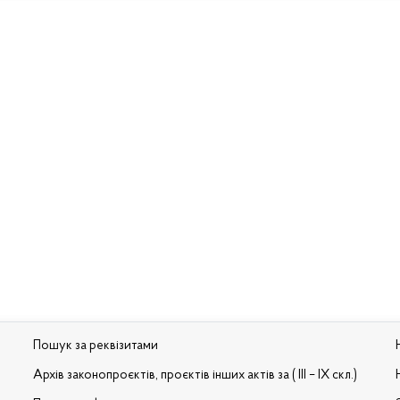
Пошук за реквізитами
Архів законопроєктів, проєктів інших актів за ( III – IX скл.)