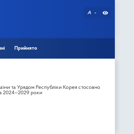
A
ні
Прийнято
аїни та Урядом Республіки Корея стосовно
на 2024—2029 роки