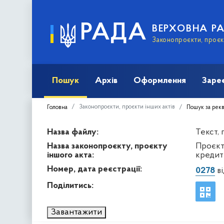
РАДА
ВЕРХОВНА Р
Законопроєкти, проєкт
Пошук
Архів
Оформлення
Заре
Законопроєкти, проєкти інших актів
Головна
Пошук за рек
Назва файлу:
Текст,
Назва законопроєкту, проєкту
Проєкт
іншого акта:
кредит
Номер, дата реєстрації:
0278
ві
Поділитись:
Завантажити