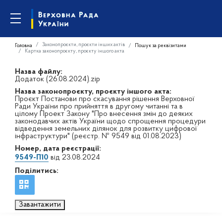
Законопроєкти, проєкти інших актів
Головна
Пошук за реквізитами
Картка законопроєкту, проєкту іншого акта
Назва файлу:
Додаток (26.08.2024).zip
Назва законопроєкту, проєкту іншого акта:
Проєкт Постанови про скасування рішення Верховної
Ради України про прийняття в другому читанні та в
цілому Проект Закону "Про внесення змін до деяких
законодавчих актів України щодо спрощення процедури
відведення земельних ділянок для розвитку цифрової
інфраструктури" (реєстр. № 9549 від 01.08.2023)
Номер, дата реєстрації:
9549-П10
від 23.08.2024
Поділитись:
Завантажити