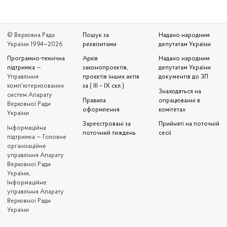
© Верховна Рада
Пошук за
Надано народним
України 1994—2026
реквізитами
депутатам України
Програмно-технічна
Архів
Надано народним
підтримка
—
законопроєктів,
депутатам України
Управління
проєктів інших актів
документів до ЗП
комп'ютеризованих
за ( III – IX скл.)
Знаходяться на
систем Апарату
Правила
опрацюванні в
Верховної Ради
оформлення
комітетах
України
Зареєстровані за
Прийняті на поточній
Iнформаційна
поточний тиждень
сесії
підтримка — Головне
організаційне
управління Апарату
Верховної Ради
України,
Інформаційне
управління Апарату
Верховної Ради
України