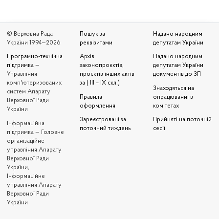
© Верховна Рада
Пошук за
Надано народним
України 1994—2026
реквізитами
депутатам України
Програмно-технічна
Архів
Надано народним
підтримка
—
законопроєктів,
депутатам України
Управління
проєктів інших актів
документів до ЗП
комп'ютеризованих
за ( III – IX скл.)
Знаходяться на
систем Апарату
Правила
опрацюванні в
Верховної Ради
оформлення
комітетах
України
Зареєстровані за
Прийняті на поточній
Iнформаційна
поточний тиждень
сесії
підтримка — Головне
організаційне
управління Апарату
Верховної Ради
України,
Інформаційне
управління Апарату
Верховної Ради
України