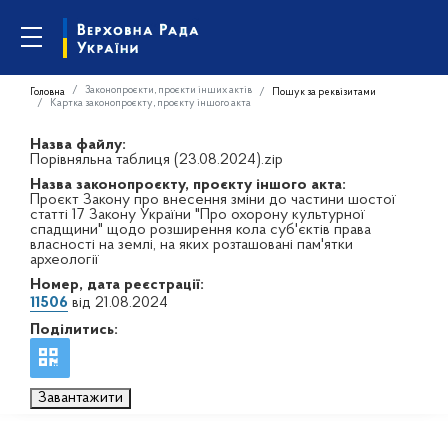
Законопроєкти, проєкти інших актів
Головна
Пошук за реквізитами
Картка законопроєкту, проєкту іншого акта
Назва файлу:
Порівняльна таблиця (23.08.2024).zip
Назва законопроєкту, проєкту іншого акта:
Проєкт Закону про внесення зміни до частини шостої
статті 17 Закону України "Про охорону культурної
спадщини" щодо розширення кола суб'єктів права
власності на землі, на яких розташовані пам'ятки
археології
Номер, дата реєстрації:
11506
від 21.08.2024
Поділитись:
Завантажити