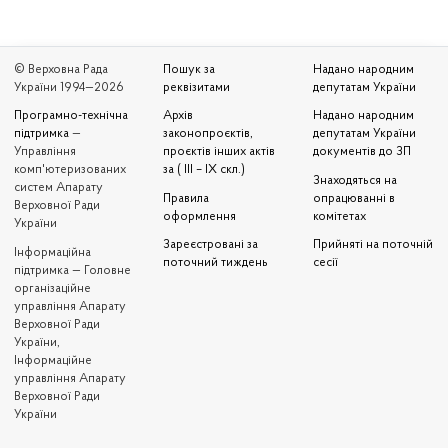
© Верховна Рада
Пошук за
Надано народним
України 1994—2026
реквізитами
депутатам України
Програмно-технічна
Архів
Надано народним
підтримка
—
законопроєктів,
депутатам України
Управління
проєктів інших актів
документів до ЗП
комп'ютеризованих
за ( III – IX скл.)
Знаходяться на
систем Апарату
Правила
опрацюванні в
Верховної Ради
оформлення
комітетах
України
Зареєстровані за
Прийняті на поточній
Iнформаційна
поточний тиждень
сесії
підтримка — Головне
організаційне
управління Апарату
Верховної Ради
України,
Інформаційне
управління Апарату
Верховної Ради
України