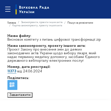
Законопроєкти, проєкти інших актів
Головна
Пошук за реквізитами
Картка законопроєкту, проєкту іншого акта
Назва файлу:
Висновок комітету з питань цифрової трансформації.zip
Назва законопроєкту, проєкту іншого акта:
Проєкт Закону про внесення змін до деяких
законодавчих актів України щодо вибору лікаря, який
надає первинну медичну допомогу, засобами Єдиного
державного вебпорталу електронних послуг
Номер, дата реєстрації:
11373
від 24.06.2024
Поділитись:
Завантажити