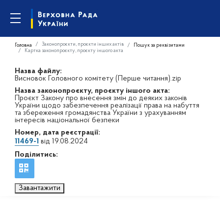
Законопроєкти, проєкти інших актів
Головна
Пошук за реквізитами
Картка законопроєкту, проєкту іншого акта
Назва файлу:
Висновок Головного комітету (Перше читання).zip
Назва законопроєкту, проєкту іншого акта:
Проєкт Закону про внесення змін до деяких законів
України щодо забезпечення реалізації права на набуття
та збереження громадянства України з урахуванням
інтересів національної безпеки
Номер, дата реєстрації:
11469-1
від 19.08.2024
Поділитись:
Завантажити