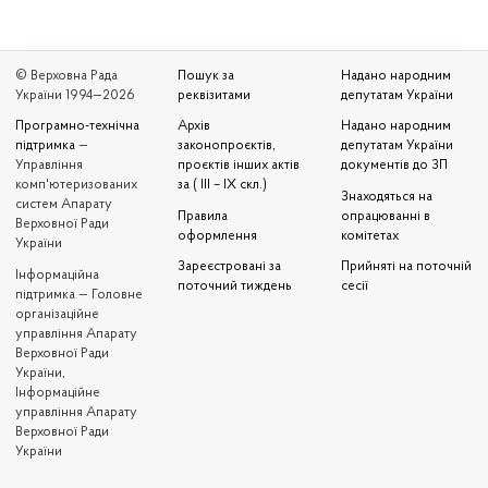
© Верховна Рада
Пошук за
Надано народним
України 1994—2026
реквізитами
депутатам України
Програмно-технічна
Архів
Надано народним
підтримка
—
законопроєктів,
депутатам України
Управління
проєктів інших актів
документів до ЗП
комп'ютеризованих
за ( III – IX скл.)
Знаходяться на
систем Апарату
Правила
опрацюванні в
Верховної Ради
оформлення
комітетах
України
Зареєстровані за
Прийняті на поточній
Iнформаційна
поточний тиждень
сесії
підтримка — Головне
організаційне
управління Апарату
Верховної Ради
України,
Інформаційне
управління Апарату
Верховної Ради
України