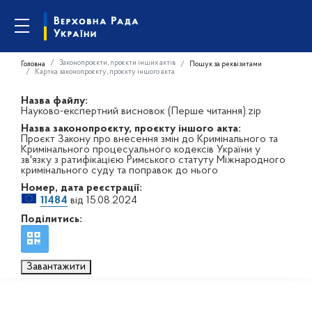
Законопроєкти, проєкти інших актів
Головна
Пошук за реквізитами
Картка законопроєкту, проєкту іншого акта
Назва файлу:
Науково-експертний висновок (Перше читання).zip
Назва законопроєкту, проєкту іншого акта:
Проєкт Закону про внесення змін до Кримінального та
Кримінального процесуального кодексів України у
зв'язку з ратифікацією Римського статуту Міжнародного
кримінального суду та поправок до нього
Номер, дата реєстрації:
11484
від 15.08.2024
Поділитись:
Завантажити