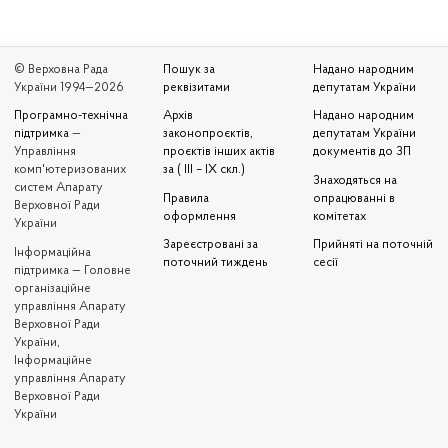
© Верховна Рада
Пошук за
Надано народним
України 1994—2026
реквізитами
депутатам України
Програмно-технічна
Архів
Надано народним
підтримка
—
законопроєктів,
депутатам України
Управління
проєктів інших актів
документів до ЗП
комп'ютеризованих
за ( III – IX скл.)
Знаходяться на
систем Апарату
Правила
опрацюванні в
Верховної Ради
оформлення
комітетах
України
Зареєстровані за
Прийняті на поточній
Iнформаційна
поточний тиждень
сесії
підтримка — Головне
організаційне
управління Апарату
Верховної Ради
України,
Інформаційне
управління Апарату
Верховної Ради
України