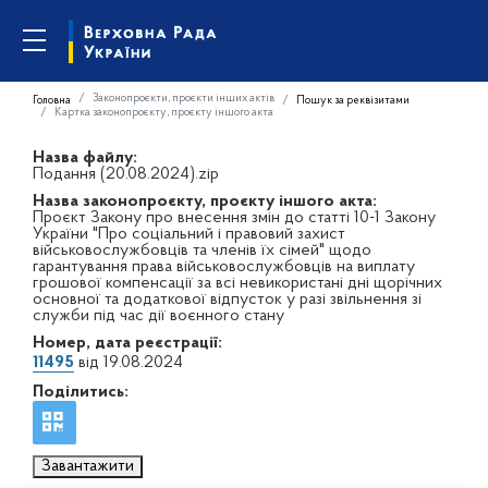
Законопроєкти, проєкти інших актів
Головна
Пошук за реквізитами
Картка законопроєкту, проєкту іншого акта
Назва файлу:
Подання (20.08.2024).zip
Назва законопроєкту, проєкту іншого акта:
Проєкт Закону про внесення змін до статті 10-1 Закону
України "Про соціальний і правовий захист
військовослужбовців та членів їх сімей" щодо
гарантування права військовослужбовців на виплату
грошової компенсації за всі невикористані дні щорічних
основної та додаткової відпусток у разі звільнення зі
служби під час дії воєнного стану
Номер, дата реєстрації:
11495
від 19.08.2024
Поділитись:
Завантажити