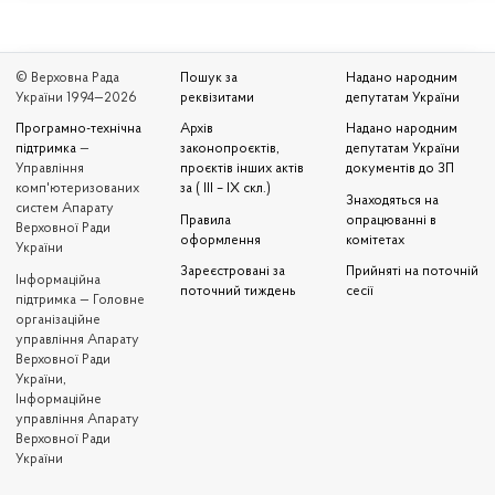
© Верховна Рада
Пошук за
Надано народним
України 1994—2026
реквізитами
депутатам України
Програмно-технічна
Архів
Надано народним
підтримка
—
законопроєктів,
депутатам України
Управління
проєктів інших актів
документів до ЗП
комп'ютеризованих
за ( III – IX скл.)
Знаходяться на
систем Апарату
Правила
опрацюванні в
Верховної Ради
оформлення
комітетах
України
Зареєстровані за
Прийняті на поточній
Iнформаційна
поточний тиждень
сесії
підтримка — Головне
організаційне
управління Апарату
Верховної Ради
України,
Інформаційне
управління Апарату
Верховної Ради
України