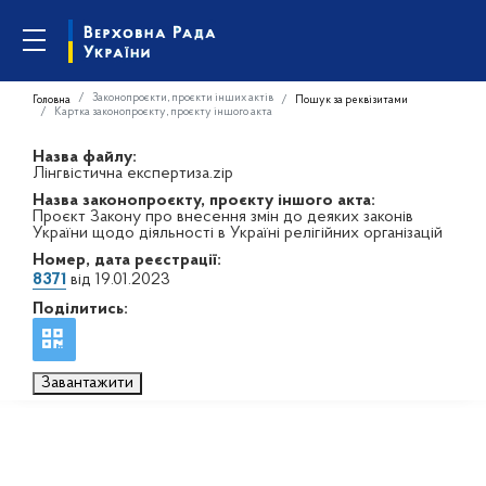
Законопроєкти, проєкти інших актів
Головна
Пошук за реквізитами
Картка законопроєкту, проєкту іншого акта
Назва файлу:
Лінгвістична експертиза.zip
Назва законопроєкту, проєкту іншого акта:
Проєкт Закону про внесення змін до деяких законів
України щодо діяльності в Україні релігійних організацій
Номер, дата реєстрації:
8371
від 19.01.2023
Поділитись:
Завантажити