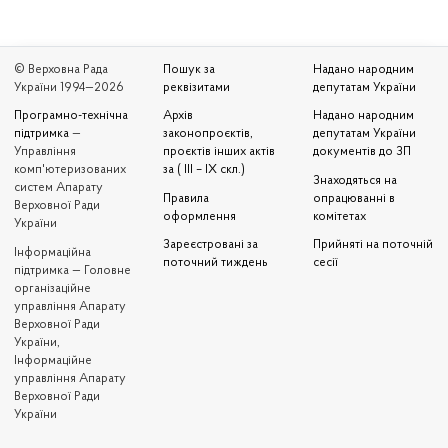
© Верховна Рада
Пошук за
Надано народним
України 1994—2026
реквізитами
депутатам України
Програмно-технічна
Архів
Надано народним
підтримка
—
законопроєктів,
депутатам України
Управління
проєктів інших актів
документів до ЗП
комп'ютеризованих
за ( III – IX скл.)
Знаходяться на
систем Апарату
Правила
опрацюванні в
Верховної Ради
оформлення
комітетах
України
Зареєстровані за
Прийняті на поточній
Iнформаційна
поточний тиждень
сесії
підтримка — Головне
організаційне
управління Апарату
Верховної Ради
України,
Інформаційне
управління Апарату
Верховної Ради
України