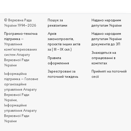
© Верховна Рада
Пошук за
Надано народним
України 1994—2026
реквізитами
депутатам України
Програмно-технічна
Архів
Надано народним
підтримка
—
законопроєктів,
депутатам України
Управління
проєктів інших актів
документів до ЗП
комп'ютеризованих
за ( III – IX скл.)
Знаходяться на
систем Апарату
Правила
опрацюванні в
Верховної Ради
оформлення
комітетах
України
Зареєстровані за
Прийняті на поточній
Iнформаційна
поточний тиждень
сесії
підтримка — Головне
організаційне
управління Апарату
Верховної Ради
України,
Інформаційне
управління Апарату
Верховної Ради
України