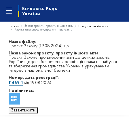
Законопроєкти, проєкти інших актів
Головна
Пошук за реквізитами
Картка законопроєкту, проєкту іншого акта
Назва файлу:
Проєкт Закону (19.08.2024).zip
Назва законопроєкту, проєкту іншого акта:
Проєкт Закону про внесення змін до деяких законів
України щодо забезпечення реалізації права на набуття
та збереження громадянства України з урахуванням
інтересів національної безпеки
Номер, дата реєстрації:
11469-1
від 19.08.2024
Поділитись:
Завантажити