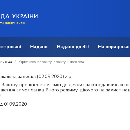
АДА УКРАЇНИ
и інших актів
єстровані
Надано
Надано до ЗП
На опрацюван
Картка законопроєкту, проєкту іншого акта
візитами
альна записка (02.09.2020).zip
 Закону про внесення змін до деяких законодавчих актів
шення вимог санкційного режиму, діючого на захист наці
и
д 01.09.2020