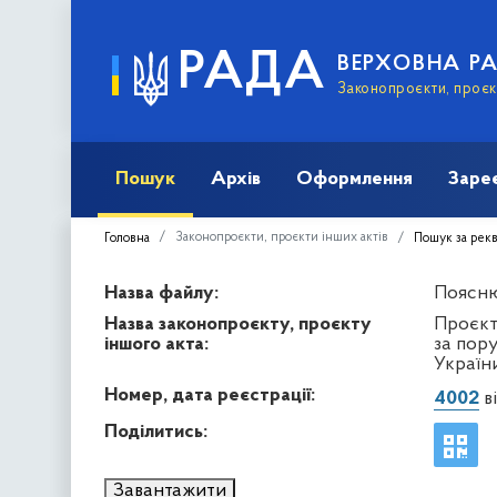
РАДА
ВЕРХОВНА Р
Законопроєкти, проєкт
Пошук
Архів
Оформлення
Заре
Законопроєкти, проєкти інших актів
Головна
Пошук за рек
Назва файлу:
Пояснюв
Назва законопроєкту, проєкту
Проєкт
іншого акта:
за пору
Україн
Номер, дата реєстрації:
4002
ві
Поділитись:
Завантажити