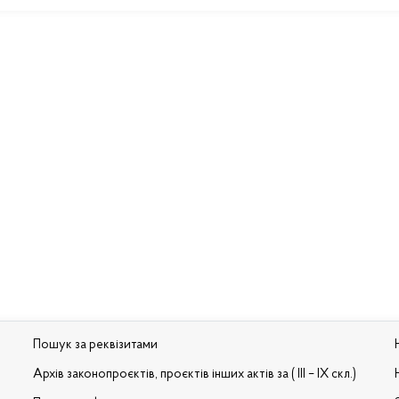
Пошук за реквізитами
Архів законопроєктів, проєктів інших актів за ( III – IX скл.)