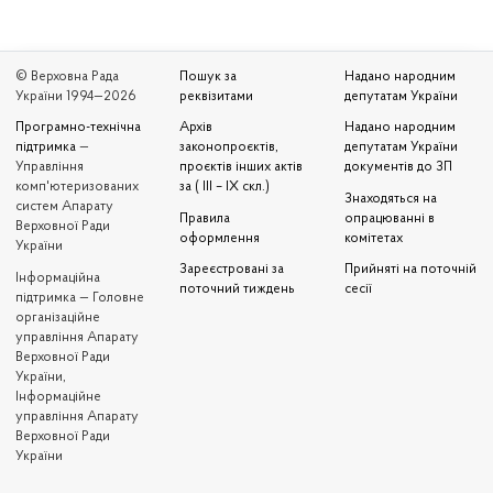
© Верховна Рада
Пошук за
Надано народним
України 1994—2026
реквізитами
депутатам України
Програмно-технічна
Архів
Надано народним
підтримка
—
законопроєктів,
депутатам України
Управління
проєктів інших актів
документів до ЗП
комп'ютеризованих
за ( III – IX скл.)
Знаходяться на
систем Апарату
Правила
опрацюванні в
Верховної Ради
оформлення
комітетах
України
Зареєстровані за
Прийняті на поточній
Iнформаційна
поточний тиждень
сесії
підтримка — Головне
організаційне
управління Апарату
Верховної Ради
України,
Інформаційне
управління Апарату
Верховної Ради
України