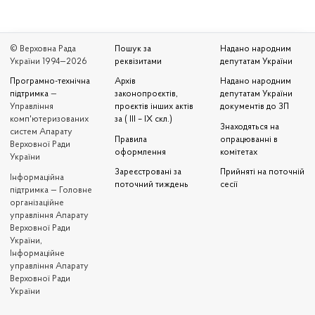
© Верховна Рада
Пошук за
Надано народним
України 1994—2026
реквізитами
депутатам України
Програмно-технічна
Архів
Надано народним
підтримка
—
законопроєктів,
депутатам України
Управління
проєктів інших актів
документів до ЗП
комп'ютеризованих
за ( III – IX скл.)
Знаходяться на
систем Апарату
Правила
опрацюванні в
Верховної Ради
оформлення
комітетах
України
Зареєстровані за
Прийняті на поточній
Iнформаційна
поточний тиждень
сесії
підтримка — Головне
організаційне
управління Апарату
Верховної Ради
України,
Інформаційне
управління Апарату
Верховної Ради
України