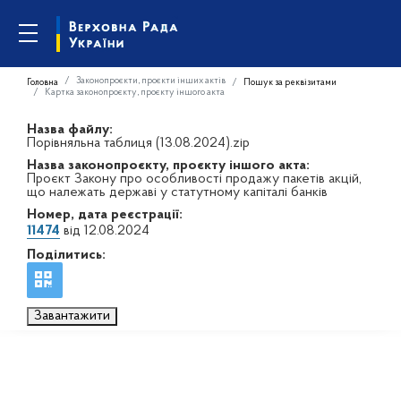
Законопроєкти, проєкти інших актів
Головна
Пошук за реквізитами
Картка законопроєкту, проєкту іншого акта
Назва файлу:
Порівняльна таблиця (13.08.2024).zip
Назва законопроєкту, проєкту іншого акта:
Проєкт Закону про особливості продажу пакетів акцій,
що належать державі у статутному капіталі банків
Номер, дата реєстрації:
11474
від 12.08.2024
Поділитись:
Завантажити