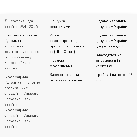
© Верховна Рада
Пошук за
Надано народним
України 1994—2026
реквізитами
депутатам України
Програмно-технічна
Архів
Надано народним
підтримка
—
законопроєктів,
депутатам України
Управління
проєктів інших актів
документів до ЗП
комп'ютеризованих
за ( III – IX скл.)
Знаходяться на
систем Апарату
Правила
опрацюванні в
Верховної Ради
оформлення
комітетах
України
Зареєстровані за
Прийняті на поточній
Iнформаційна
поточний тиждень
сесії
підтримка — Головне
організаційне
управління Апарату
Верховної Ради
України,
Інформаційне
управління Апарату
Верховної Ради
України