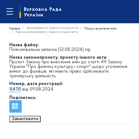
Законопроєкти, проєкти інших актів
Головна
Пошук за реквізитами
Картка законопроєкту, проєкту іншого акта
Назва файлу:
Пояснювальна записка (12.08.2024).zip
Назва законопроєкту, проєкту іншого акта:
Проєкт Закону про внесення змін до статті 49 Закону
України "Про фізичну культуру і спорт" щодо уточнення
вимог до фахівців, які мають право здійснювати
тренерську діяльність
Номер, дата реєстрації:
11470
від 09.08.2024
Поділитись:
Завантажити