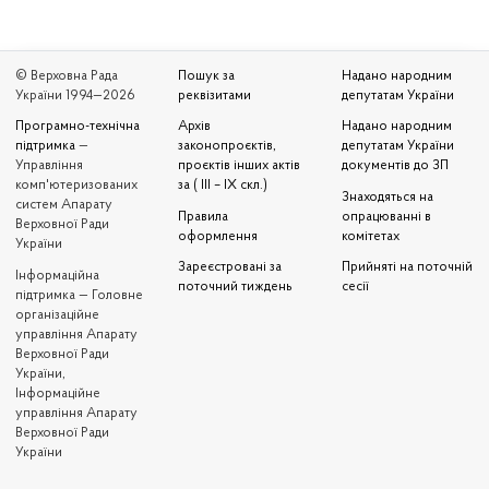
© Верховна Рада
Пошук за
Надано народним
України 1994—2026
реквізитами
депутатам України
Програмно-технічна
Архів
Надано народним
підтримка
—
законопроєктів,
депутатам України
Управління
проєктів інших актів
документів до ЗП
комп'ютеризованих
за ( III – IX скл.)
Знаходяться на
систем Апарату
Правила
опрацюванні в
Верховної Ради
оформлення
комітетах
України
Зареєстровані за
Прийняті на поточній
Iнформаційна
поточний тиждень
сесії
підтримка — Головне
організаційне
управління Апарату
Верховної Ради
України,
Інформаційне
управління Апарату
Верховної Ради
України