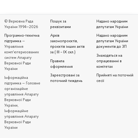
© Верховна Рада
Пошук за
Надано народним
України 1994—2026
реквізитами
депутатам України
Програмно-технічна
Архів
Надано народним
підтримка
—
законопроєктів,
депутатам України
Управління
проєктів інших актів
документів до ЗП
комп'ютеризованих
за ( III – IX скл.)
Знаходяться на
систем Апарату
Правила
опрацюванні в
Верховної Ради
оформлення
комітетах
України
Зареєстровані за
Прийняті на поточній
Iнформаційна
поточний тиждень
сесії
підтримка — Головне
організаційне
управління Апарату
Верховної Ради
України,
Інформаційне
управління Апарату
Верховної Ради
України