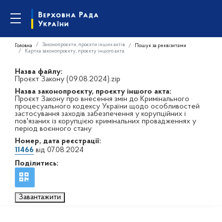
Законопроєкти, проєкти інших актів
Головна
Пошук за реквізитами
Картка законопроєкту, проєкту іншого акта
Назва файлу:
Проєкт Закону (09.08.2024).zip
Назва законопроєкту, проєкту іншого акта:
Проєкт Закону про внесення змін до Кримінального
процесуального кодексу України щодо особливостей
застосування заходів забезпечення у корупційних і
пов'язаних із корупцією кримінальних провадженнях у
період воєнного стану
Номер, дата реєстрації:
11466
від 07.08.2024
Поділитись:
Завантажити