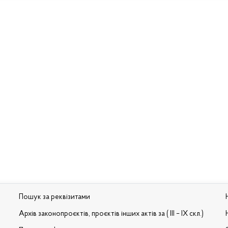
Пошук за реквізитами
Архів законопроєктів, проєктів інших актів за ( III – IX скл.)