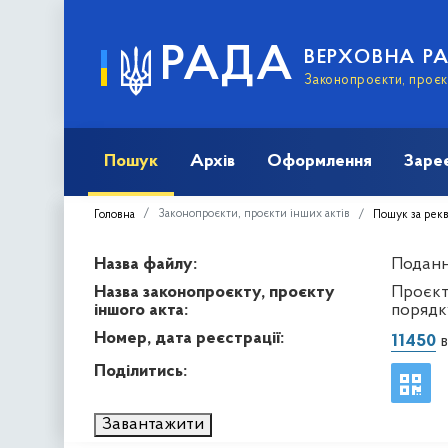
РАДА
ВЕРХОВНА Р
Законопроєкти, проєкт
Пошук
Архів
Оформлення
Заре
Законопроєкти, проєкти інших актів
Головна
Пошук за рек
Назва файлу:
Подання
Назва законопроєкту, проєкту
Проєкт
іншого акта:
порядку
Номер, дата реєстрації:
11450
в
Поділитись:
Завантажити