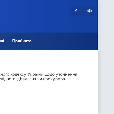
A
ні
Прийнято
ьного кодексу України щодо уточнення
слідчого, дізнавача чи прокурора