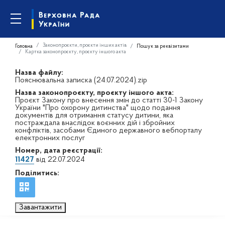
Законопроєкти, проєкти інших актів
Головна
Пошук за реквізитами
Картка законопроєкту, проєкту іншого акта
Назва файлу:
Пояснювальна записка (24.07.2024).zip
Назва законопроєкту, проєкту іншого акта:
Проєкт Закону про внесення змін до статті 30-1 Закону
України "Про охорону дитинства" щодо подання
документів для отримання статусу дитини, яка
постраждала внаслідок воєнних дій і збройних
конфліктів, засобами Єдиного державного вебпорталу
електронних послуг
Номер, дата реєстрації:
11427
від 22.07.2024
Поділитись:
Завантажити