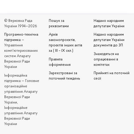
© Верховна Рада
Пошук за
Надано народним
України 1994—2026
реквізитами
депутатам України
Програмно-технічна
Архів
Надано народним
підтримка
—
законопроєктів,
депутатам України
Управління
проєктів інших актів
документів до ЗП
комп'ютеризованих
за ( III – IX скл.)
Знаходяться на
систем Апарату
Правила
опрацюванні в
Верховної Ради
оформлення
комітетах
України
Зареєстровані за
Прийняті на поточній
Iнформаційна
поточний тиждень
сесії
підтримка — Головне
організаційне
управління Апарату
Верховної Ради
України,
Інформаційне
управління Апарату
Верховної Ради
України