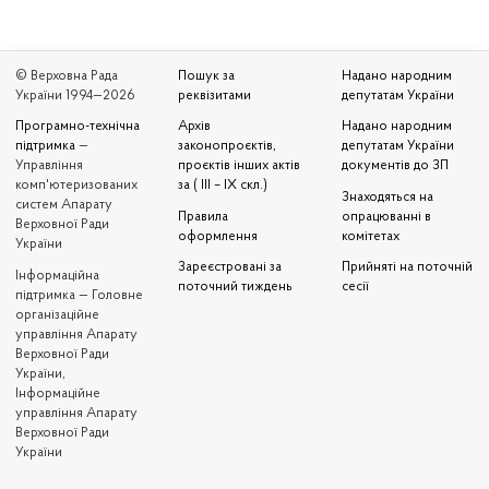
© Верховна Рада
Пошук за
Надано народним
України 1994—2026
реквізитами
депутатам України
Програмно-технічна
Архів
Надано народним
підтримка
—
законопроєктів,
депутатам України
Управління
проєктів інших актів
документів до ЗП
комп'ютеризованих
за ( III – IX скл.)
Знаходяться на
систем Апарату
Правила
опрацюванні в
Верховної Ради
оформлення
комітетах
України
Зареєстровані за
Прийняті на поточній
Iнформаційна
поточний тиждень
сесії
підтримка — Головне
організаційне
управління Апарату
Верховної Ради
України,
Інформаційне
управління Апарату
Верховної Ради
України