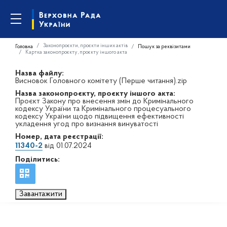
Законопроєкти, проєкти інших актів
Головна
Пошук за реквізитами
Картка законопроєкту, проєкту іншого акта
Назва файлу:
Висновок Головного комітету (Перше читання).zip
Назва законопроєкту, проєкту іншого акта:
Проєкт Закону про внесення змін до Кримінального
кодексу України та Кримінального процесуального
кодексу України щодо підвищення ефективності
укладення угод про визнання винуватості
Номер, дата реєстрації:
11340-2
від 01.07.2024
Поділитись:
Завантажити