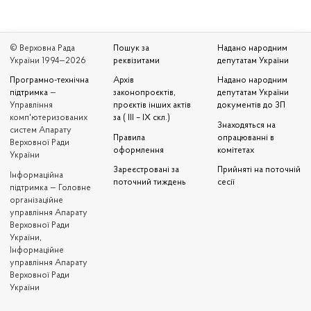
© Верховна Рада
Пошук за
Надано народним
України 1994—2026
реквізитами
депутатам України
Програмно-технічна
Архів
Надано народним
підтримка
—
законопроєктів,
депутатам України
Управління
проєктів інших актів
документів до ЗП
комп'ютеризованих
за ( III – IX скл.)
Знаходяться на
систем Апарату
Правила
опрацюванні в
Верховної Ради
оформлення
комітетах
України
Зареєстровані за
Прийняті на поточній
Iнформаційна
поточний тиждень
сесії
підтримка — Головне
організаційне
управління Апарату
Верховної Ради
України,
Інформаційне
управління Апарату
Верховної Ради
України