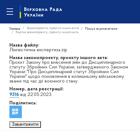
Законопроєкти, проєкти інших актів
Головна
Пошук за реквізитами
Картка законопроєкту, проєкту іншого акта
Назва файлу:
Лінгвістична експертиза.zip
Назва законопроєкту, проєкту іншого акта:
Проєкт Закону про внесення змін до Дисциплінарного
статуту Збройних Сил України, затвердженого Законом
України "Про Дисциплінарний статут Збройних Сил
України" щодо поновлення в колишньому військовому
званні під час дії воєнного стану
Номер, дата реєстрації:
9316
від 22.05.2023
Поділитись:
Завантажити