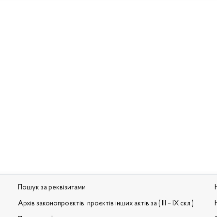
Пошук за реквізитами
Архів законопроєктів, проєктів інших актів за ( III – IX скл.)