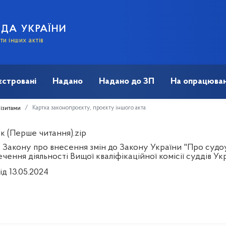
АДА УКРАЇНИ
и інших актів
єстровані
Надано
Надано до ЗП
На опрацюван
Картка законопроєкту, проєкту іншого акта
візитами
к (Перше читання).zip
 Закону про внесення змін до Закону України "Про судоу
чення діяльності Вищої кваліфікаційної комісії суддів Ук
ід 13.05.2024