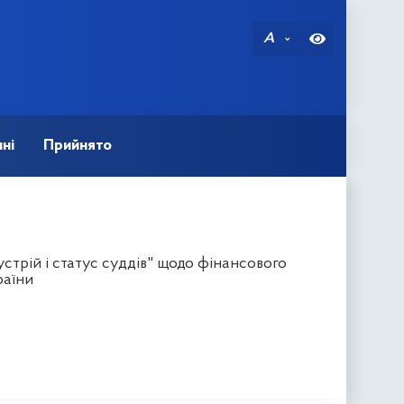
A
ні
Прийнято
стрій і статус суддів" щодо фінансового
раїни