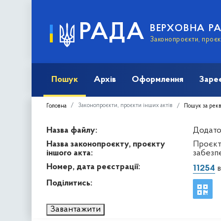
РАДА
ВЕРХОВНА Р
Законопроєкти, проєкт
Пошук
Архів
Оформлення
Заре
Законопроєкти, проєкти інших актів
Головна
Пошук за рек
Назва файлу:
Додато
Назва законопроєкту, проєкту
Проєкт
іншого акта:
забезпе
Номер, дата реєстрації:
11254
в
Поділитись:
Завантажити