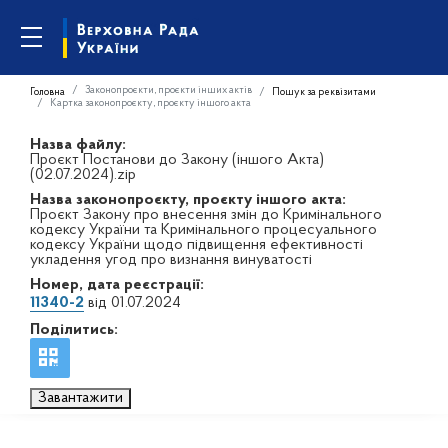
Законопроєкти, проєкти інших актів
Головна
Пошук за реквізитами
Картка законопроєкту, проєкту іншого акта
Назва файлу:
Проєкт Постанови до Закону (іншого Акта)
(02.07.2024).zip
Назва законопроєкту, проєкту іншого акта:
Проєкт Закону про внесення змін до Кримінального
кодексу України та Кримінального процесуального
кодексу України щодо підвищення ефективності
укладення угод про визнання винуватості
Номер, дата реєстрації:
11340-2
від 01.07.2024
Поділитись:
Завантажити