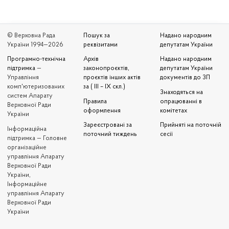
© Верховна Рада
Пошук за
Надано народним
України 1994—2026
реквізитами
депутатам України
Програмно-технічна
Архів
Надано народним
підтримка
—
законопроєктів,
депутатам України
Управління
проєктів інших актів
документів до ЗП
комп'ютеризованих
за ( III – IX скл.)
Знаходяться на
систем Апарату
Правила
опрацюванні в
Верховної Ради
оформлення
комітетах
України
Зареєстровані за
Прийняті на поточній
Iнформаційна
поточний тиждень
сесії
підтримка — Головне
організаційне
управління Апарату
Верховної Ради
України,
Інформаційне
управління Апарату
Верховної Ради
України