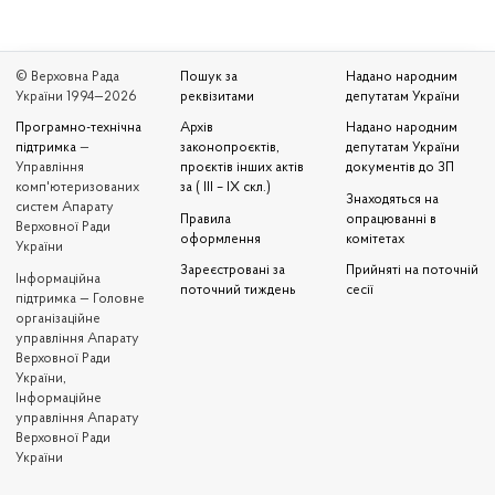
© Верховна Рада
Пошук за
Надано народним
України 1994—2026
реквізитами
депутатам України
Програмно-технічна
Архів
Надано народним
підтримка
—
законопроєктів,
депутатам України
Управління
проєктів інших актів
документів до ЗП
комп'ютеризованих
за ( III – IX скл.)
Знаходяться на
систем Апарату
Правила
опрацюванні в
Верховної Ради
оформлення
комітетах
України
Зареєстровані за
Прийняті на поточній
Iнформаційна
поточний тиждень
сесії
підтримка — Головне
організаційне
управління Апарату
Верховної Ради
України,
Інформаційне
управління Апарату
Верховної Ради
України