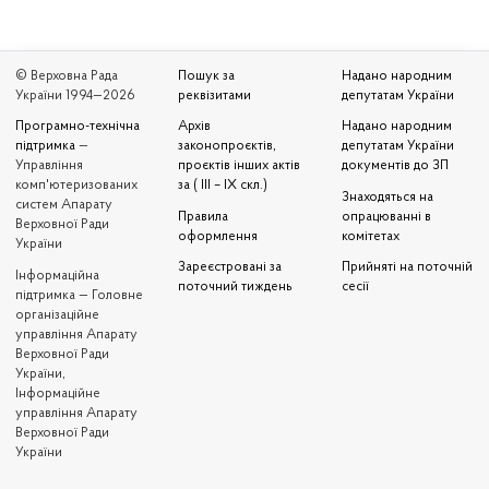
© Верховна Рада
Пошук за
Надано народним
України 1994—2026
реквізитами
депутатам України
Програмно-технічна
Архів
Надано народним
підтримка
—
законопроєктів,
депутатам України
Управління
проєктів інших актів
документів до ЗП
комп'ютеризованих
за ( III – IX скл.)
Знаходяться на
систем Апарату
Правила
опрацюванні в
Верховної Ради
оформлення
комітетах
України
Зареєстровані за
Прийняті на поточній
Iнформаційна
поточний тиждень
сесії
підтримка — Головне
організаційне
управління Апарату
Верховної Ради
України,
Інформаційне
управління Апарату
Верховної Ради
України