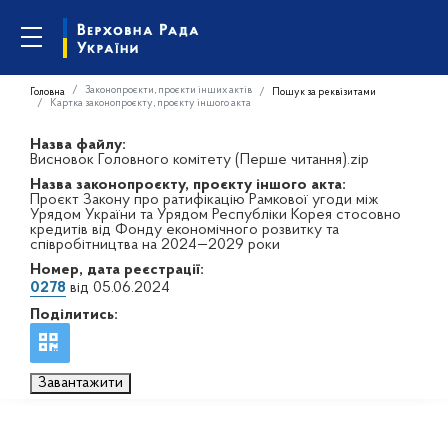
Законопроєкти, проєкти інших актів
Головна
Пошук за реквізитами
Картка законопроєкту, проєкту іншого акта
Назва файлу:
Висновок Головного комітету (Перше читання).zip
Назва законопроєкту, проєкту іншого акта:
Проєкт Закону про ратифікацію Рамкової угоди між
Урядом України та Урядом Республіки Корея стосовно
кредитів від Фонду економічного розвитку та
співробітництва на 2024—2029 роки
Номер, дата реєстрації:
0278
від 05.06.2024
Поділитись:
Завантажити