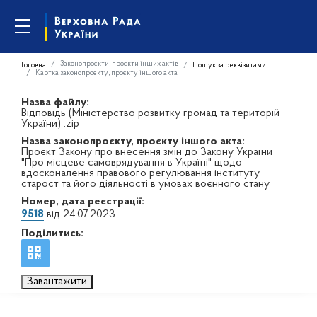
Законопроєкти, проєкти інших актів
Головна
Пошук за реквізитами
Картка законопроєкту, проєкту іншого акта
Назва файлу:
Відповідь (Міністерство розвитку громад та територій
України) .zip
Назва законопроєкту, проєкту іншого акта:
Проєкт Закону про внесення змін до Закону України
"Про місцеве самоврядування в Україні" щодо
вдосконалення правового регулювання інституту
старост та його діяльності в умовах воєнного стану
Номер, дата реєстрації:
9518
від 24.07.2023
Поділитись:
Завантажити