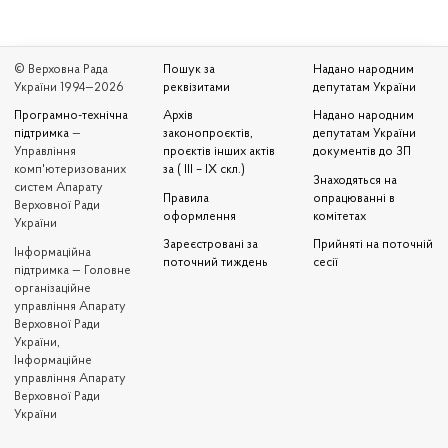
© Верховна Рада
Пошук за
Надано народним
України 1994—2026
реквізитами
депутатам України
Програмно-технічна
Архів
Надано народним
підтримка
—
законопроєктів,
депутатам України
Управління
проєктів інших актів
документів до ЗП
комп'ютеризованих
за ( III – IX скл.)
Знаходяться на
систем Апарату
Правила
опрацюванні в
Верховної Ради
оформлення
комітетах
України
Зареєстровані за
Прийняті на поточній
Iнформаційна
поточний тиждень
сесії
підтримка — Головне
організаційне
управління Апарату
Верховної Ради
України,
Інформаційне
управління Апарату
Верховної Ради
України