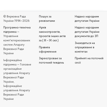
© Верховна Рада
Пошук за
Надано народним
України 1994—2026
реквізитами
депутатам України
Програмно-технічна
Архів
Надано народним
підтримка
—
законопроєктів,
депутатам України
Управління
проєктів інших актів
документів до ЗП
комп'ютеризованих
за ( III – IX скл.)
Знаходяться на
систем Апарату
Правила
опрацюванні в
Верховної Ради
оформлення
комітетах
України
Зареєстровані за
Прийняті на поточній
Iнформаційна
поточний тиждень
сесії
підтримка — Головне
організаційне
управління Апарату
Верховної Ради
України,
Інформаційне
управління Апарату
Верховної Ради
України