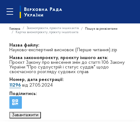
Законопроєкти, проєкти інших актів
Головна
Пошук за реквізитами
Картка законопроєкту, проєкту іншого акта
Назва файлу:
Науково-експертний висновок (Перше читання).zip
Назва законопроєкту, проєкту іншого акта:
Проєкт Закону про внесення змін до статті 106 Закону
України "Про судоустрій і статус суддів" щодо
своєчасного розгляду судових справ
Номер, дата реєстрації:
11296
від 27.05.2024
Поділитись:
Завантажити