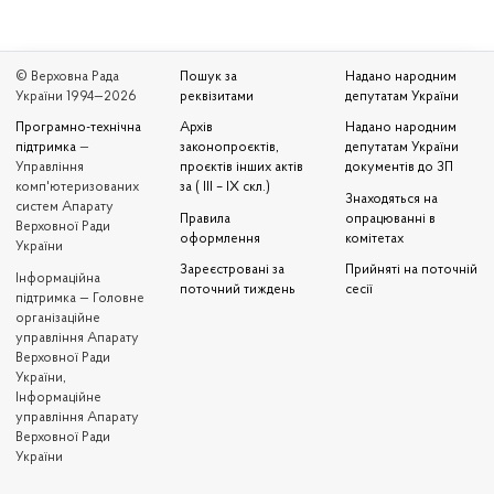
© Верховна Рада
Пошук за
Надано народним
України 1994—2026
реквізитами
депутатам України
Програмно-технічна
Архів
Надано народним
підтримка
—
законопроєктів,
депутатам України
Управління
проєктів інших актів
документів до ЗП
комп'ютеризованих
за ( III – IX скл.)
Знаходяться на
систем Апарату
Правила
опрацюванні в
Верховної Ради
оформлення
комітетах
України
Зареєстровані за
Прийняті на поточній
Iнформаційна
поточний тиждень
сесії
підтримка — Головне
організаційне
управління Апарату
Верховної Ради
України,
Інформаційне
управління Апарату
Верховної Ради
України