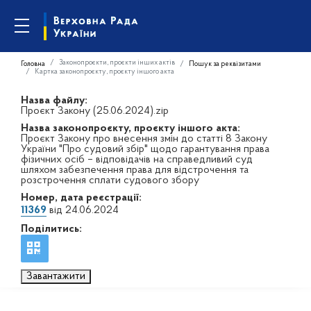
Законопроєкти, проєкти інших актів
Головна
Пошук за реквізитами
Картка законопроєкту, проєкту іншого акта
Назва файлу:
Проєкт Закону (25.06.2024).zip
Назва законопроєкту, проєкту іншого акта:
Проєкт Закону про внесення змін до статті 8 Закону
України "Про судовий збір" щодо гарантування права
фізичних осіб – відповідачів на справедливий суд
шляхом забезпечення права для відстрочення та
розстрочення сплати судового збору
Номер, дата реєстрації:
11369
від 24.06.2024
Поділитись:
Завантажити