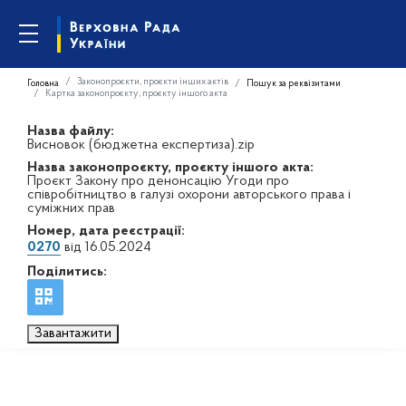
Законопроєкти, проєкти інших актів
Головна
Пошук за реквізитами
Картка законопроєкту, проєкту іншого акта
Назва файлу:
Висновок (бюджетна експертиза).zip
Назва законопроєкту, проєкту іншого акта:
Проєкт Закону про денонсацію Угоди про
співробітництво в галузі охорони авторського права і
суміжних прав
Номер, дата реєстрації:
0270
від 16.05.2024
Поділитись:
Завантажити