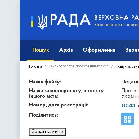
РАДА
ВЕРХОВНА Р
Законопроєкти, проєкт
Пошук
Архів
Оформлення
Заре
Законопроєкти, проєкти інших актів
Головна
Пошук за рек
Назва файлу:
Подання
Назва законопроєкту, проєкту
Проєкт
іншого акта:
Україн
Номер, дата реєстрації:
11343
в
Поділитись:
Завантажити