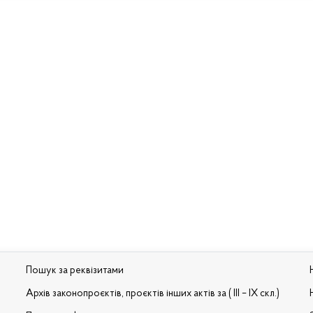
Пошук за реквізитами
Архів законопроєктів, проєктів інших актів за ( III – IX скл.)