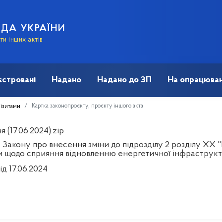
АДА УКРАЇНИ
и інших актів
єстровані
Надано
Надано до ЗП
На опрацюван
Картка законопроєкту, проєкту іншого акта
візитами
 (17.06.2024).zip
 Закону про внесення зміни до підрозділу 2 розділу XX 
и щодо сприяння відновленню енергетичної інфраструкт
ід 17.06.2024