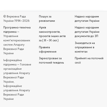
© Верховна Рада
Пошук за
Надано народним
України 1994—2026
реквізитами
депутатам України
Програмно-технічна
Архів
Надано народним
підтримка
—
законопроєктів,
депутатам України
Управління
проєктів інших актів
документів до ЗП
комп'ютеризованих
за ( III – IX скл.)
Знаходяться на
систем Апарату
Правила
опрацюванні в
Верховної Ради
оформлення
комітетах
України
Зареєстровані за
Прийняті на поточній
Iнформаційна
поточний тиждень
сесії
підтримка — Головне
організаційне
управління Апарату
Верховної Ради
України,
Інформаційне
управління Апарату
Верховної Ради
України