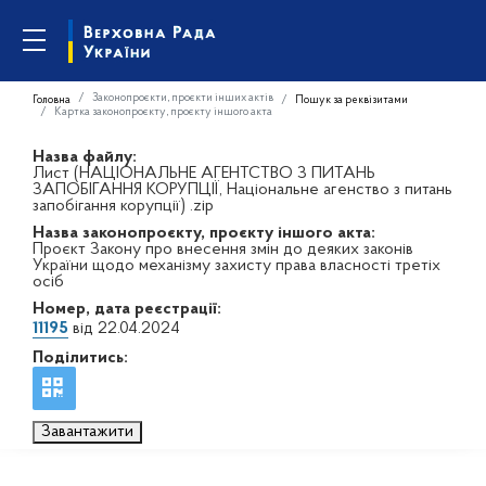
Законопроєкти, проєкти інших актів
Головна
Пошук за реквізитами
Картка законопроєкту, проєкту іншого акта
Назва файлу:
Лист (НАЦІОНАЛЬНЕ АГЕНТСТВО З ПИТАНЬ
ЗАПОБІГАННЯ КОРУПЦІЇ, Національне агенство з питань
запобігання корупції) .zip
Назва законопроєкту, проєкту іншого акта:
Проєкт Закону про внесення змін до деяких законів
України щодо механізму захисту права власності третіх
осіб
Номер, дата реєстрації:
11195
від 22.04.2024
Поділитись:
Завантажити