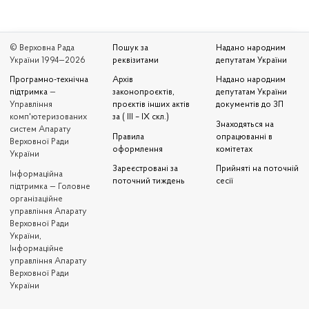
© Верховна Рада
Пошук за
Надано народним
України 1994—2026
реквізитами
депутатам України
Програмно-технічна
Архів
Надано народним
підтримка
—
законопроєктів,
депутатам України
Управління
проєктів інших актів
документів до ЗП
комп'ютеризованих
за ( III – IX скл.)
Знаходяться на
систем Апарату
Правила
опрацюванні в
Верховної Ради
оформлення
комітетах
України
Зареєстровані за
Прийняті на поточній
Iнформаційна
поточний тиждень
сесії
підтримка — Головне
організаційне
управління Апарату
Верховної Ради
України,
Інформаційне
управління Апарату
Верховної Ради
України