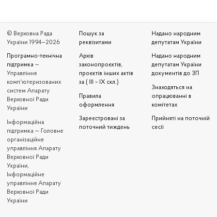
© Верховна Рада
Пошук за
Надано народним
України 1994—2026
реквізитами
депутатам України
Програмно-технічна
Архів
Надано народним
підтримка
—
законопроєктів,
депутатам України
Управління
проєктів інших актів
документів до ЗП
комп'ютеризованих
за ( III – IX скл.)
Знаходяться на
систем Апарату
Правила
опрацюванні в
Верховної Ради
оформлення
комітетах
України
Зареєстровані за
Прийняті на поточній
Iнформаційна
поточний тиждень
сесії
підтримка — Головне
організаційне
управління Апарату
Верховної Ради
України,
Інформаційне
управління Апарату
Верховної Ради
України