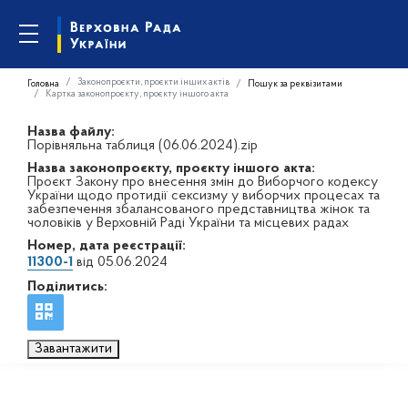
Законопроєкти, проєкти інших актів
Головна
Пошук за реквізитами
Картка законопроєкту, проєкту іншого акта
Назва файлу:
Порівняльна таблиця (06.06.2024).zip
Назва законопроєкту, проєкту іншого акта:
Проєкт Закону про внесення змін до Виборчого кодексу
України щодо протидії сексизму у виборчих процесах та
забезпечення збалансованого представництва жінок та
чоловіків у Верховній Раді України та місцевих радах
Номер, дата реєстрації:
11300-1
від 05.06.2024
Поділитись:
Завантажити