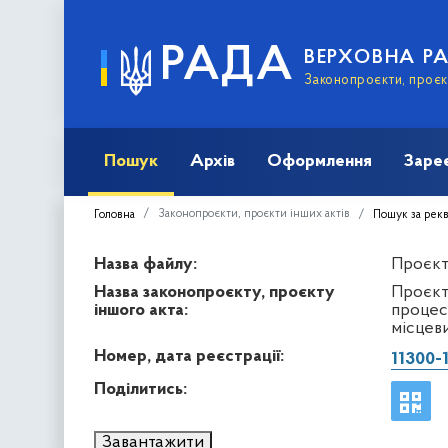
РАДА
ВЕРХОВНА Р
Законопроєкти, проєкт
Пошук
Архів
Оформлення
Заре
Законопроєкти, проєкти інших актів
Головна
Пошук за рек
Назва файлу:
Проєкт 
Назва законопроєкту, проєкту
Проєкт
іншого акта:
процеса
місцев
Номер, дата реєстрації:
11300-
Поділитись:
Завантажити