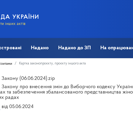
АДА УКРАЇНИ
и інших актів
єстровані
Надано
Надано до ЗП
На опрацюван
Картка законопроєкту, проєкту іншого акта
візитами
Закону (06.06.2024).zip
 Закону про внесення змін до Виборчого кодексу Україн
х та забезпечення збалансованого представництва жінок 
их радах
1
від 05.06.2024