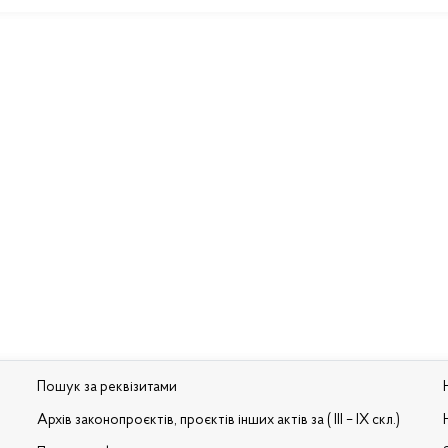
Пошук за реквізитами
Архів законопроєктів, проєктів інших актів за ( III – IX скл.)