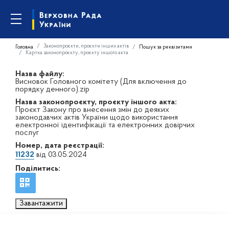
Законопроєкти, проєкти інших актів
Головна
Пошук за реквізитами
Картка законопроєкту, проєкту іншого акта
Назва файлу:
Висновок Головного комітету (Для включення до
порядку денного).zip
Назва законопроєкту, проєкту іншого акта:
Проєкт Закону про внесення змін до деяких
законодавчих актів України щодо використання
електронної ідентифікації та електронних довірчих
послуг
Номер, дата реєстрації:
11232
від 03.05.2024
Поділитись:
Завантажити