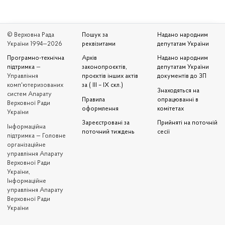
© Верховна Рада
Пошук за
Надано народним
України 1994—2026
реквізитами
депутатам України
Програмно-технічна
Архів
Надано народним
підтримка
—
законопроєктів,
депутатам України
Управління
проєктів інших актів
документів до ЗП
комп'ютеризованих
за ( III – IX скл.)
Знаходяться на
систем Апарату
Правила
опрацюванні в
Верховної Ради
оформлення
комітетах
України
Зареєстровані за
Прийняті на поточній
Iнформаційна
поточний тиждень
сесії
підтримка — Головне
організаційне
управління Апарату
Верховної Ради
України,
Інформаційне
управління Апарату
Верховної Ради
України