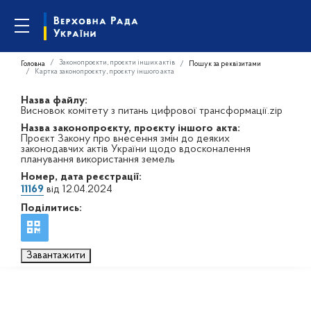
Законопроєкти, проєкти інших актів
Головна
Пошук за реквізитами
Картка законопроєкту, проєкту іншого акта
Назва файлу:
Висновок комітету з питань цифрової трансформації.zip
Назва законопроєкту, проєкту іншого акта:
Проєкт Закону про внесення змін до деяких
законодавчих актів України щодо вдосконалення
планування використання земель
Номер, дата реєстрації:
11169
від 12.04.2024
Поділитись:
Завантажити