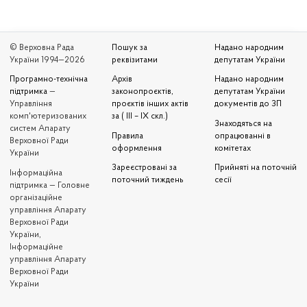
© Верховна Рада
Пошук за
Надано народним
України 1994—2026
реквізитами
депутатам України
Програмно-технічна
Архів
Надано народним
підтримка
—
законопроєктів,
депутатам України
Управління
проєктів інших актів
документів до ЗП
комп'ютеризованих
за ( III – IX скл.)
Знаходяться на
систем Апарату
Правила
опрацюванні в
Верховної Ради
оформлення
комітетах
України
Зареєстровані за
Прийняті на поточній
Iнформаційна
поточний тиждень
сесії
підтримка — Головне
організаційне
управління Апарату
Верховної Ради
України,
Інформаційне
управління Апарату
Верховної Ради
України