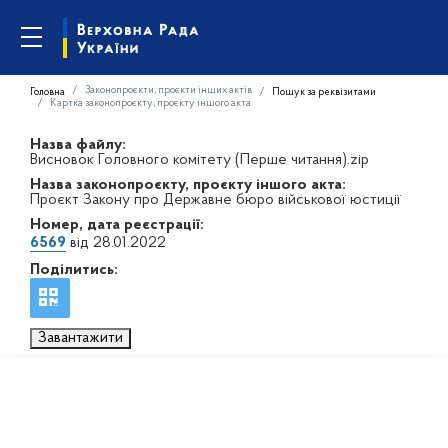
Законопроєкти, проєкти інших актів
Головна
Пошук за реквізитами
Картка законопроєкту, проєкту іншого акта
Назва файлу:
Висновок Головного комітету (Перше читання).zip
Назва законопроєкту, проєкту іншого акта:
Проєкт Закону про Державне бюро військової юстиції
Номер, дата реєстрації:
6569
від 28.01.2022
Поділитись:
Завантажити