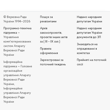
© Верховна Рада
Пошук за
Надано народним
України 1994—2026
реквізитами
депутатам України
Програмно-технічна
Архів
Надано народним
підтримка
—
законопроєктів,
депутатам України
Управління
проєктів інших актів
документів до ЗП
комп'ютеризованих
за ( III – IX скл.)
Знаходяться на
систем Апарату
Правила
опрацюванні в
Верховної Ради
оформлення
комітетах
України
Зареєстровані за
Прийняті на поточній
Iнформаційна
поточний тиждень
сесії
підтримка — Головне
організаційне
управління Апарату
Верховної Ради
України,
Інформаційне
управління Апарату
Верховної Ради
України