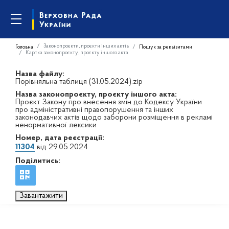
Законопроєкти, проєкти інших актів
Головна
Пошук за реквізитами
Картка законопроєкту, проєкту іншого акта
Назва файлу:
Порівняльна таблиця (31.05.2024).zip
Назва законопроєкту, проєкту іншого акта:
Проєкт Закону про внесення змін до Кодексу України
про адміністративні правопорушення та інших
законодавчих актів щодо заборони розміщення в рекламі
ненормативної лексики
Номер, дата реєстрації:
11304
від 29.05.2024
Поділитись:
Завантажити