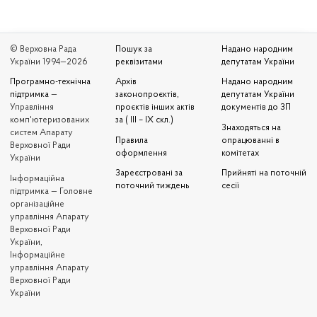
© Верховна Рада
Пошук за
Надано народним
України 1994—2026
реквізитами
депутатам України
Програмно-технічна
Архів
Надано народним
підтримка
—
законопроєктів,
депутатам України
Управління
проєктів інших актів
документів до ЗП
комп'ютеризованих
за ( III – IX скл.)
Знаходяться на
систем Апарату
Правила
опрацюванні в
Верховної Ради
оформлення
комітетах
України
Зареєстровані за
Прийняті на поточній
Iнформаційна
поточний тиждень
сесії
підтримка — Головне
організаційне
управління Апарату
Верховної Ради
України,
Інформаційне
управління Апарату
Верховної Ради
України