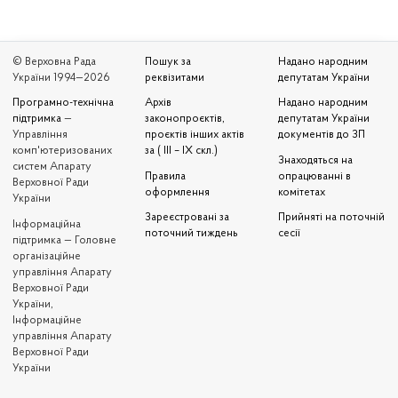
© Верховна Рада
Пошук за
Надано народним
України 1994—2026
реквізитами
депутатам України
Програмно-технічна
Архів
Надано народним
підтримка
—
законопроєктів,
депутатам України
Управління
проєктів інших актів
документів до ЗП
комп'ютеризованих
за ( III – IX скл.)
Знаходяться на
систем Апарату
Правила
опрацюванні в
Верховної Ради
оформлення
комітетах
України
Зареєстровані за
Прийняті на поточній
Iнформаційна
поточний тиждень
сесії
підтримка — Головне
організаційне
управління Апарату
Верховної Ради
України,
Інформаційне
управління Апарату
Верховної Ради
України