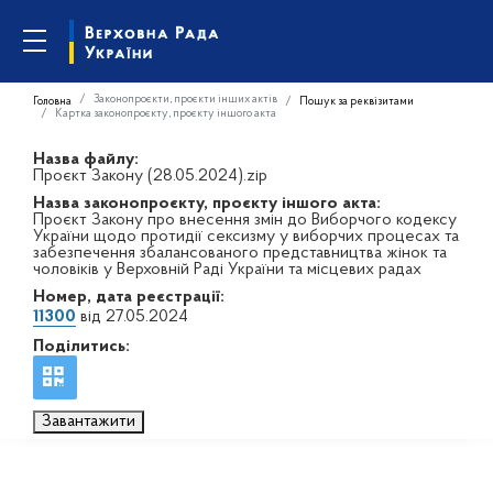
Законопроєкти, проєкти інших актів
Головна
Пошук за реквізитами
Картка законопроєкту, проєкту іншого акта
Назва файлу:
Проєкт Закону (28.05.2024).zip
Назва законопроєкту, проєкту іншого акта:
Проєкт Закону про внесення змін до Виборчого кодексу
України щодо протидії сексизму у виборчих процесах та
забезпечення збалансованого представництва жінок та
чоловіків у Верховній Раді України та місцевих радах
Номер, дата реєстрації:
11300
від 27.05.2024
Поділитись:
Завантажити