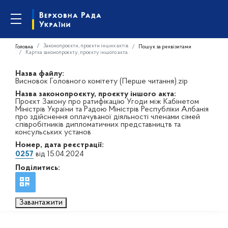
Законопроєкти, проєкти інших актів
Головна
Пошук за реквізитами
Картка законопроєкту, проєкту іншого акта
Назва файлу:
Висновок Головного комітету (Перше читання).zip
Назва законопроєкту, проєкту іншого акта:
Проєкт Закону про ратифікацію Угоди між Кабінетом
Міністрів України та Радою Міністрів Республіки Албанія
про здійснення оплачуваної діяльності членами сімей
співробітників дипломатичних представництв та
консульських установ
Номер, дата реєстрації:
0257
від 15.04.2024
Поділитись:
Завантажити