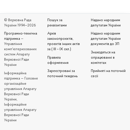
© Верховна Рада
Пошук за
Надано народним
України 1994—2026
реквізитами
депутатам України
Програмно-технічна
Архів
Надано народним
підтримка
—
законопроєктів,
депутатам України
Управління
проєктів інших актів
документів до ЗП
комп'ютеризованих
за ( III – IX скл.)
Знаходяться на
систем Апарату
Правила
опрацюванні в
Верховної Ради
оформлення
комітетах
України
Зареєстровані за
Прийняті на поточній
Iнформаційна
поточний тиждень
сесії
підтримка — Головне
організаційне
управління Апарату
Верховної Ради
України,
Інформаційне
управління Апарату
Верховної Ради
України