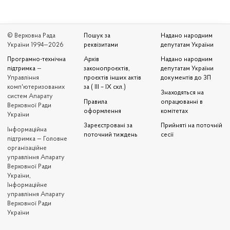
© Верховна Рада
Пошук за
Надано народним
України 1994—2026
реквізитами
депутатам України
Програмно-технічна
Архів
Надано народним
підтримка
—
законопроєктів,
депутатам України
Управління
проєктів інших актів
документів до ЗП
комп'ютеризованих
за ( III – IX скл.)
Знаходяться на
систем Апарату
Правила
опрацюванні в
Верховної Ради
оформлення
комітетах
України
Зареєстровані за
Прийняті на поточній
Iнформаційна
поточний тиждень
сесії
підтримка — Головне
організаційне
управління Апарату
Верховної Ради
України,
Інформаційне
управління Апарату
Верховної Ради
України