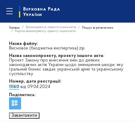
Законопроєкти, проєкти інших актів
Головна
Пошук за реквізитами
Картка законопроєкту, проєкту іншого акта
Назва файлу:
Висновок (бюджетна експертиза).zip
Назва законопроєкту, проєкту іншого акта:
Проєкт Закону про внесення змін до деяких
законодавчих актів України щодо зменшення шкоди, яку
гральний бізнес завдає українській армії та українському
суспільству
Номер, дата реєстрації:
11160
від 09.04.2024
Поділитись:
Завантажити