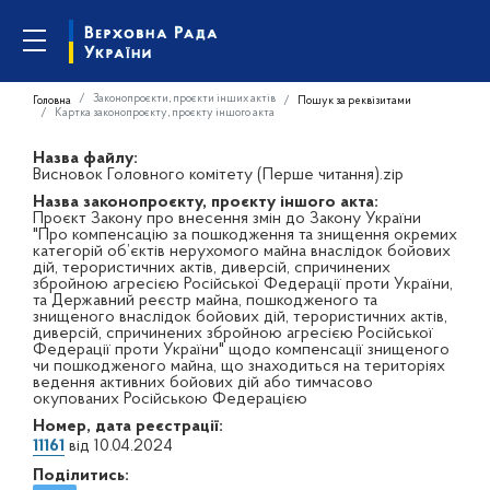
Законопроєкти, проєкти інших актів
Головна
Пошук за реквізитами
Картка законопроєкту, проєкту іншого акта
Назва файлу:
Висновок Головного комітету (Перше читання).zip
Назва законопроєкту, проєкту іншого акта:
Проєкт Закону про внесення змін до Закону України
"Про компенсацію за пошкодження та знищення окремих
категорій об’єктів нерухомого майна внаслідок бойових
дій, терористичних актів, диверсій, спричинених
збройною агресією Російської Федерації проти України,
та Державний реєстр майна, пошкодженого та
знищеного внаслідок бойових дій, терористичних актів,
диверсій, спричинених збройною агресією Російської
Федерації проти України" щодо компенсації знищеного
чи пошкодженого майна, що знаходиться на територіях
ведення активних бойових дій або тимчасово
окупованих Російською Федерацією
Номер, дата реєстрації:
11161
від 10.04.2024
Поділитись: