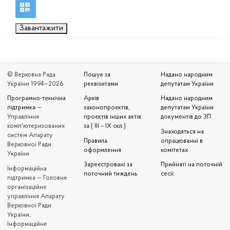
Завантажити
© Верховна Рада
Пошук за
Надано народним
України 1994—2026
реквізитами
депутатам України
Програмно-технічна
Архів
Надано народним
підтримка
—
законопроєктів,
депутатам України
Управління
проєктів інших актів
документів до ЗП
комп'ютеризованих
за ( III – IX скл.)
Знаходяться на
систем Апарату
Правила
опрацюванні в
Верховної Ради
оформлення
комітетах
України
Зареєстровані за
Прийняті на поточній
Iнформаційна
поточний тиждень
сесії
підтримка — Головне
організаційне
управління Апарату
Верховної Ради
України,
Інформаційне