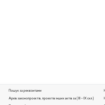
Пошук за реквізитами
Архів законопроєктів, проєктів інших актів за ( III – IX скл.)