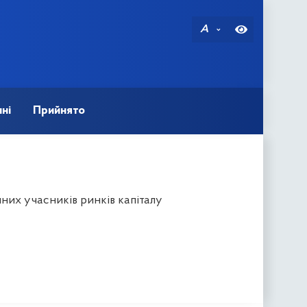
A
ні
Прийнято
них учасників ринків капіталу