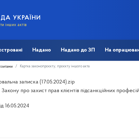
АДА УКРАЇНИ
и інших актів
єстровані
Надано
Надано до ЗП
На опрацюван
Картка законопроєкту, проєкту іншого акта
візитами
альна записка (17.05.2024).zip
 Закону про захист прав клієнтів підсанкційних професій
ід 16.05.2024