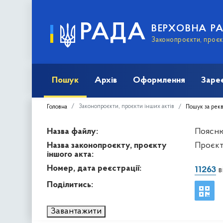
РАДА
ВЕРХОВНА Р
Законопроєкти, проєкт
Пошук
Архів
Оформлення
Заре
Законопроєкти, проєкти інших актів
Головна
Пошук за рек
Назва файлу:
Пояснюв
Назва законопроєкту, проєкту
Проєкт
іншого акта:
Номер, дата реєстрації:
11263
в
Поділитись:
Завантажити