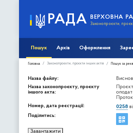
РАДА
ВЕРХОВНА Р
Законопроєкти, проєкт
Пошук
Архів
Оформлення
Заре
Законопроєкти, проєкти інших актів
Головна
Пошук за рек
Назва файлу:
Виснов
Назва законопроєкту, проєкту
Проєкт
іншого акта:
оподат
Проток
Номер, дата реєстрації:
0258
ві
Поділитись:
Завантажити