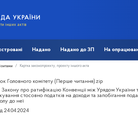
АДА УКРАЇНИ
и інших актів
єстровані
Надано
Надано до ЗП
На опрацюван
Картка законопроєкту, проєкту іншого акта
візитами
ок Головного комітету (Перше читання).zip
 Закону про ратифікацію Конвенції між Урядом України т
кування стосовно податків на доходи та запобігання под
олу до неї
д 24.04.2024