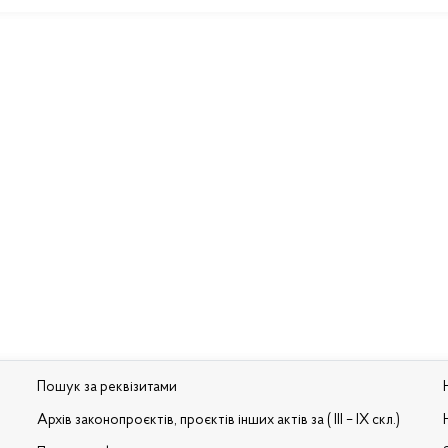
Пошук за реквізитами
Архів законопроєктів, проєктів інших актів за ( III – IX скл.)