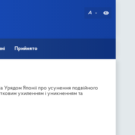
A
ні
Прийнято
а Урядом Японії про усунення подвійного
атковим ухиленням і уникненням та