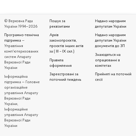
© Верховна Рада
Пошук за
Надано народним
України 1994—2026
реквізитами
депутатам України
Програмно-технічна
Архів
Надано народним
підтримка
—
законопроєктів,
депутатам України
Управління
проєктів інших актів
документів до ЗП
комп'ютеризованих
за ( III – IX скл.)
Знаходяться на
систем Апарату
Правила
опрацюванні в
Верховної Ради
оформлення
комітетах
України
Зареєстровані за
Прийняті на поточній
Iнформаційна
поточний тиждень
сесії
підтримка — Головне
організаційне
управління Апарату
Верховної Ради
України,
Інформаційне
управління Апарату
Верховної Ради
України