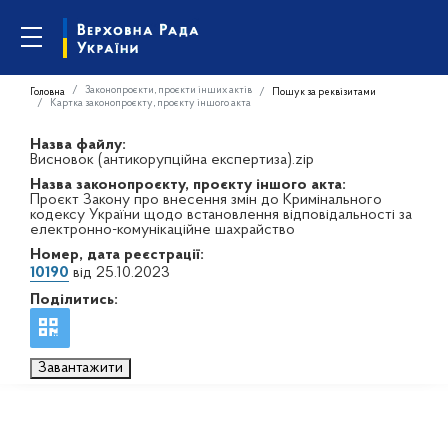
Законопроєкти, проєкти інших актів
Головна
Пошук за реквізитами
Картка законопроєкту, проєкту іншого акта
Назва файлу:
Висновок (антикорупційна експертиза).zip
Назва законопроєкту, проєкту іншого акта:
Проєкт Закону про внесення змін до Кримінального
кодексу України щодо встановлення відповідальності за
електронно-комунікаційне шахрайство
Номер, дата реєстрації:
10190
від 25.10.2023
Поділитись:
Завантажити