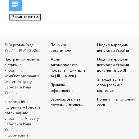
Завантажити
© Верховна Рада
Пошук за
Надано народним
України 1994—2026
реквізитами
депутатам України
Програмно-технічна
Архів
Надано народним
підтримка
—
законопроєктів,
депутатам України
Управління
проєктів інших актів
документів до ЗП
комп'ютеризованих
за ( III – IX скл.)
Знаходяться на
систем Апарату
Правила
опрацюванні в
Верховної Ради
оформлення
комітетах
України
Зареєстровані за
Прийняті на поточній
Iнформаційна
поточний тиждень
сесії
підтримка — Головне
організаційне
управління Апарату
Верховної Ради
України,
Інформаційне