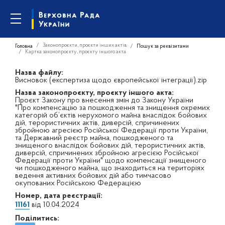
Законопроєкти, проєкти інших актів
Головна
Пошук за реквізитами
Картка законопроєкту, проєкту іншого акта
Назва файлу:
Висновок (експертиза щодо європейської інтеграції).zip
Назва законопроєкту, проєкту іншого акта:
Проєкт Закону про внесення змін до Закону України
"Про компенсацію за пошкодження та знищення окремих
категорій об’єктів нерухомого майна внаслідок бойових
дій, терористичних актів, диверсій, спричинених
збройною агресією Російської Федерації проти України,
та Державний реєстр майна, пошкодженого та
знищеного внаслідок бойових дій, терористичних актів,
диверсій, спричинених збройною агресією Російської
Федерації проти України" щодо компенсації знищеного
чи пошкодженого майна, що знаходиться на територіях
ведення активних бойових дій або тимчасово
окупованих Російською Федерацією
Номер, дата реєстрації:
11161
від 10.04.2024
Поділитись: