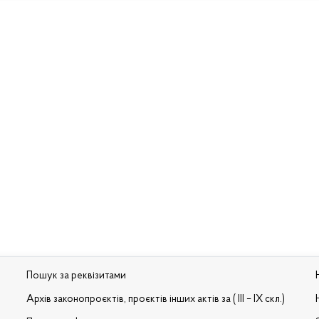
Пошук за реквізитами
Архів законопроєктів, проєктів інших актів за ( III – IX скл.)