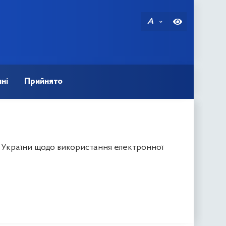
A
ні
Прийнято
в України щодо використання електронної