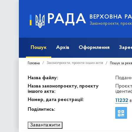
РАДА
ВЕРХОВНА Р
Законопроєкти, проєкт
Пошук
Архів
Оформлення
Заре
Законопроєкти, проєкти інших актів
Головна
Пошук за рек
Назва файлу:
Подання
Назва законопроєкту, проєкту
Проєкт
іншого акта:
ідентиф
Номер, дата реєстрації:
11232
в
Поділитись:
Завантажити