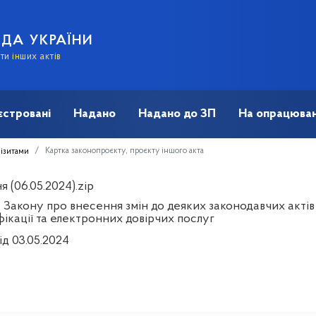
АДА УКРАЇНИ
и інших актів
єстровані
Надано
Надано до ЗП
На опрацюван
Картка законопроєкту, проєкту іншого акта
візитами
 (06.05.2024).zip
 Закону про внесення змін до деяких законодавчих акті
ікації та електронних довірчих послуг
ід 03.05.2024