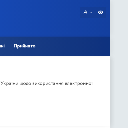
A
ні
Прийнято
в України щодо використання електронної