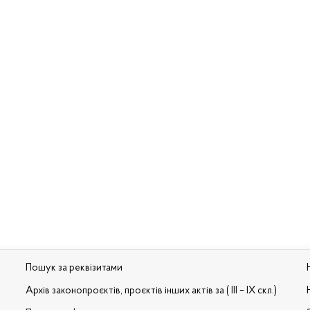
Пошук за реквізитами
Архів законопроєктів, проєктів інших актів за ( III – IX скл.)