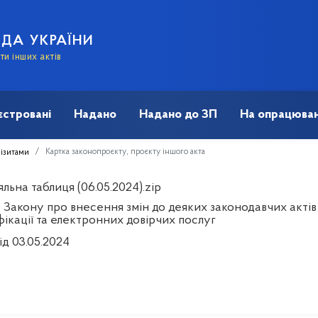
АДА УКРАЇНИ
и інших актів
єстровані
Надано
Надано до ЗП
На опрацюван
Картка законопроєкту, проєкту іншого акта
візитами
льна таблиця (06.05.2024).zip
 Закону про внесення змін до деяких законодавчих акті
ікації та електронних довірчих послуг
ід 03.05.2024