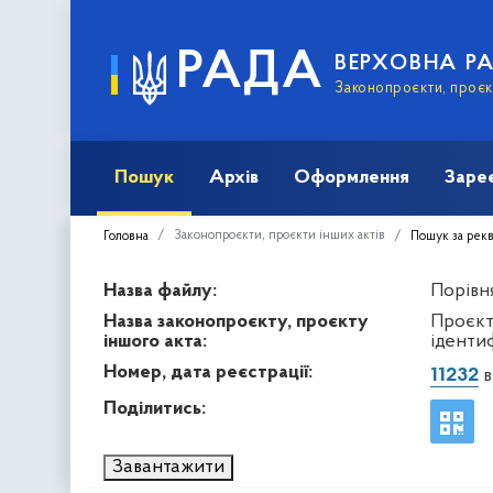
РАДА
ВЕРХОВНА Р
Законопроєкти, проєкт
Пошук
Архів
Оформлення
Заре
Законопроєкти, проєкти інших актів
Головна
Пошук за рек
Назва файлу:
Порівня
Назва законопроєкту, проєкту
Проєкт
іншого акта:
ідентиф
Номер, дата реєстрації:
11232
в
Поділитись:
Завантажити