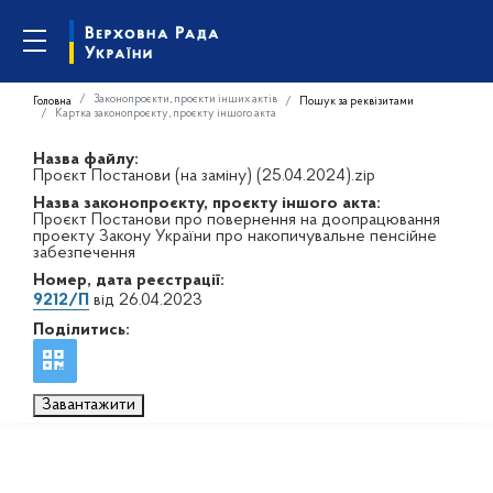
Законопроєкти, проєкти інших актів
Головна
Пошук за реквізитами
Картка законопроєкту, проєкту іншого акта
Назва файлу:
Проєкт Постанови (на заміну) (25.04.2024).zip
Назва законопроєкту, проєкту іншого акта:
Проєкт Постанови про повернення на доопрацювання
проекту Закону України про накопичувальне пенсійне
забезпечення
Номер, дата реєстрації:
9212/П
від 26.04.2023
Поділитись:
Завантажити