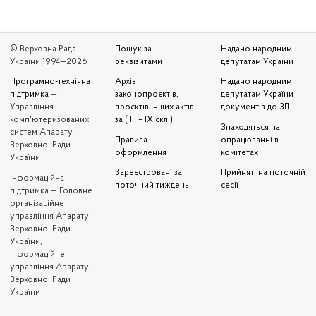
© Верховна Рада
Пошук за
Надано народним
України 1994—2026
реквізитами
депутатам України
Програмно-технічна
Архів
Надано народним
підтримка
—
законопроєктів,
депутатам України
Управління
проєктів інших актів
документів до ЗП
комп'ютеризованих
за ( III – IX скл.)
Знаходяться на
систем Апарату
Правила
опрацюванні в
Верховної Ради
оформлення
комітетах
України
Зареєстровані за
Прийняті на поточній
Iнформаційна
поточний тиждень
сесії
підтримка — Головне
організаційне
управління Апарату
Верховної Ради
України,
Інформаційне
управління Апарату
Верховної Ради
України