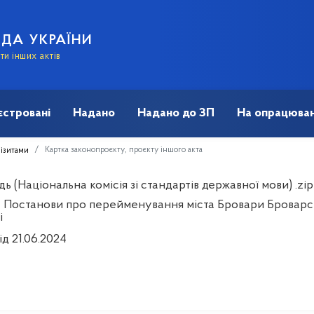
АДА УКРАЇНИ
и інших актів
єстровані
Надано
Надано до ЗП
На опрацюван
Картка законопроєкту, проєкту іншого акта
візитами
дь (Національна комісія зі стандартів державної мови) .zip
 Постанови про перейменування міста Бровари Броварськ
і
ід 21.06.2024