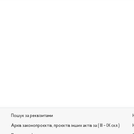
Пошук за реквізитами
Архів законопроєктів, проєктів інших актів за ( III – IX скл.)