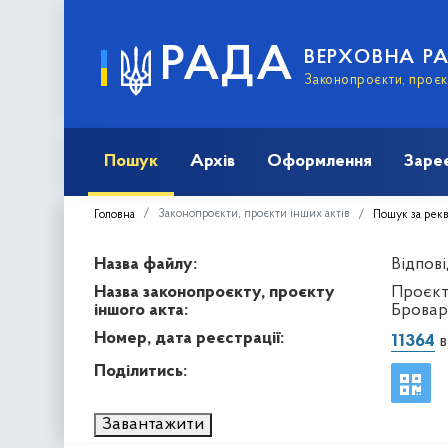
РАДА
ВЕРХОВНА Р
Законопроєкти, проєкт
Пошук
Архів
Оформлення
Заре
Законопроєкти, проєкти інших актів
Головна
Пошук за рек
Назва файлу:
Відпові
Назва законопроєкту, проєкту
Проєкт
іншого акта:
Бровар
Номер, дата реєстрації:
11364
в
Поділитись:
Завантажити