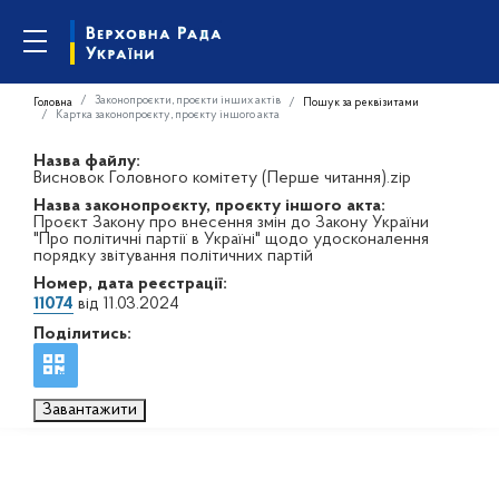
Законопроєкти, проєкти інших актів
Головна
Пошук за реквізитами
Картка законопроєкту, проєкту іншого акта
Назва файлу:
Висновок Головного комітету (Перше читання).zip
Назва законопроєкту, проєкту іншого акта:
Проєкт Закону про внесення змін до Закону України
"Про політичні партії в Україні" щодо удосконалення
порядку звітування політичних партій
Номер, дата реєстрації:
11074
від 11.03.2024
Поділитись:
Завантажити