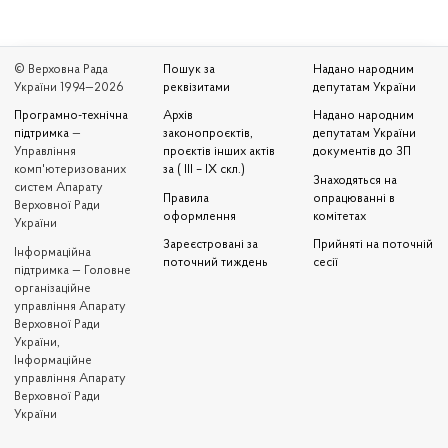
© Верховна Рада
Пошук за
Надано народним
України 1994—2026
реквізитами
депутатам України
Програмно-технічна
Архів
Надано народним
підтримка
—
законопроєктів,
депутатам України
Управління
проєктів інших актів
документів до ЗП
комп'ютеризованих
за ( III – IX скл.)
Знаходяться на
систем Апарату
Правила
опрацюванні в
Верховної Ради
оформлення
комітетах
України
Зареєстровані за
Прийняті на поточній
Iнформаційна
поточний тиждень
сесії
підтримка — Головне
організаційне
управління Апарату
Верховної Ради
України,
Інформаційне
управління Апарату
Верховної Ради
України